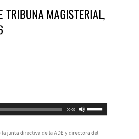
 TRIBUNA MAGISTERIAL,
6
Utiliza
00:00
las
teclas
de
a junta directiva de la ADE y directora del