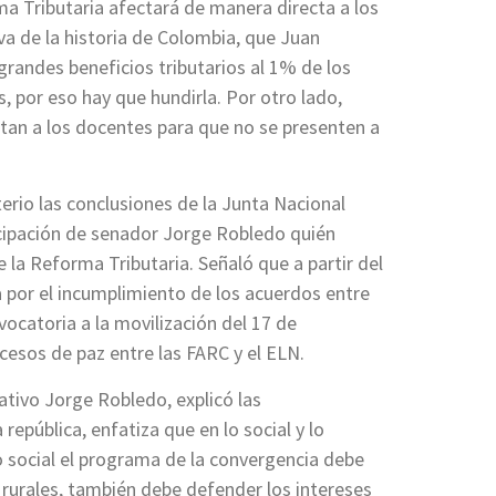
flecha
a Tributaria afectará de manera directa a los
arriba/abajo
a de la historia de Colombia, que Juan
para
randes beneficios tributarios al 1% de los
aumentar
, por eso hay que hundirla. Por otro lado,
o
ntan a los docentes para que no se presenten a
disminuir
el
terio las conclusiones de la Junta Nacional
volumen.
ticipación de senador Jorge Robledo quién
 la Reforma Tributaria. Señaló que a partir del
por el incumplimiento de los acuerdos entre
ocatoria a la movilización del 17 de
cesos de paz entre las FARC y el ELN.
ativo Jorge Robledo, explicó las
 república, enfatiza que en lo social y lo
lo social el programa de la convergencia debe
 rurales, también debe defender los intereses