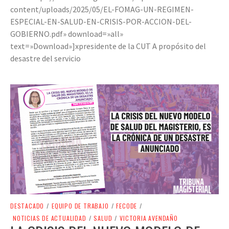
content/uploads/2025/05/EL-FOMAG-UN-REGIMEN-
ESPECIAL-EN-SALUD-EN-CRISIS-POR-ACCION-DEL-
GOBIERNO.pdf» download=»all»
text=»Download»]xpresidente de la CUT A propósito del
desastre del servicio
DESTACADO
/
EQUIPO DE TRABAJO
/
FECODE
/
NOTICIAS DE ACTUALIDAD
/
SALUD
/
VICTORIA AVENDAÑO