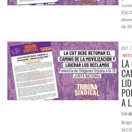
cont
ESCO
down
de 20
CUT
/
NOTI
LA
CA
LI
PO
A 
POR
A
Bogot
la CU