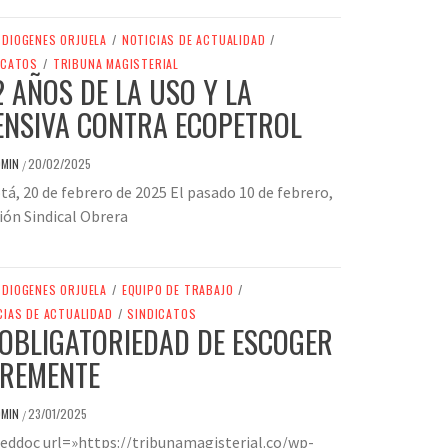
DIOGENES ORJUELA
/
NOTICIAS DE ACTUALIDAD
/
ICATOS
/
TRIBUNA MAGISTERIAL
2 AÑOS DE LA USO Y LA
ENSIVA CONTRA ECOPETROL
DMIN
20/02/2025
/
á, 20 de febrero de 2025 El pasado 10 de febrero,
ión Sindical Obrera
DIOGENES ORJUELA
/
EQUIPO DE TRABAJO
/
CIAS DE ACTUALIDAD
/
SINDICATOS
 OBLIGATORIEDAD DE ESCOGER
BREMENTE
DMIN
23/01/2025
/
eddoc url=»https://tribunamagisterial.co/wp-