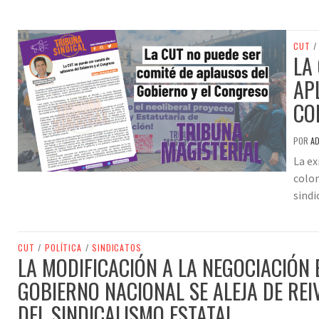
CUT
/
LA
AP
CO
POR
A
La ex
colom
sindi
CUT
/
POLÍTICA
/
SINDICATOS
LA MODIFICACIÓN A LA NEGOCIACIÓN 
GOBIERNO NACIONAL SE ALEJA DE REI
DEL SINDICALISMO ESTATAL