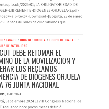
ent/uploads/2025/01/LA-OBLIGATORIEDAD-DE-
GER-LIBREMENTE-DIOGENES-ORJUELA-2.pdf»
load=»all» text=»Download»]Bogotá, 23 de enero
25 Cientos de miles de colombianos que
DESTACADO
/
DIOGENES ORJUELA
/
EQUIPO DE TRABAJO
/
CIAS DE ACTUALIDAD
 CUT DEBE RETOMAR EL
MINO DE LA MOVILIZACION Y
DERAR LOS RECLAMOS
NENCIA DE DIÓGENES ORJUELA
LA 76 JUNTA NACIONAL
DMIN
13/09/2024
/
á, Septiembre 2024 El VIII Congreso Nacional de
T realizado hace pocos meses definió