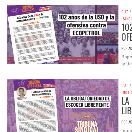
CUT
/
SIND
10
OF
POR
A
Bogot
la Un
CUT
/
NOTI
LA
LI
POR
A
[emb