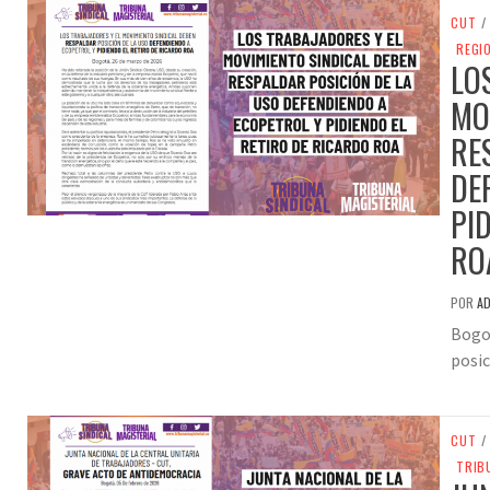
CUT
/
REGI
LO
MO
RE
DE
PI
RO
POR
A
Bogot
posic
CUT
/
TRIB