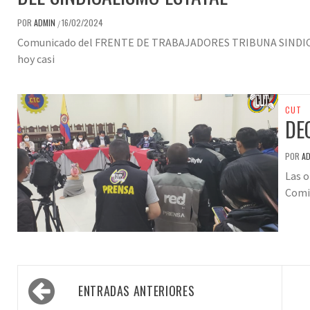
POR
ADMIN
16/02/2024
/
Comunicado del FRENTE DE TRABAJADORES TRIBUNA SINDICAL 
hoy casi
CUT
DE
POR
A
Las o
Comit
Navegación
ENTRADAS ANTERIORES
de