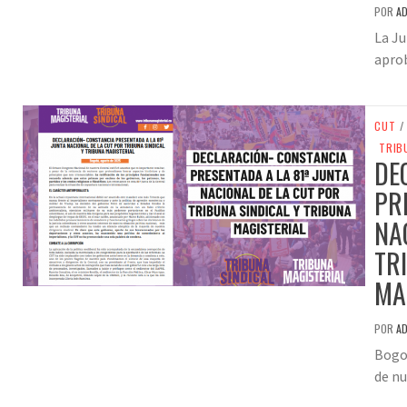
POR
A
La Ju
aprob
CUT
/
TRIB
DE
PR
NA
TR
MA
POR
A
Bogo
de nu