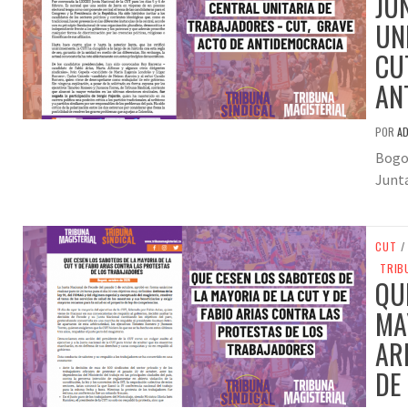
JU
UN
CU
AN
POR
A
Bogot
Junta
CUT
/
TRIB
QU
MA
AR
DE