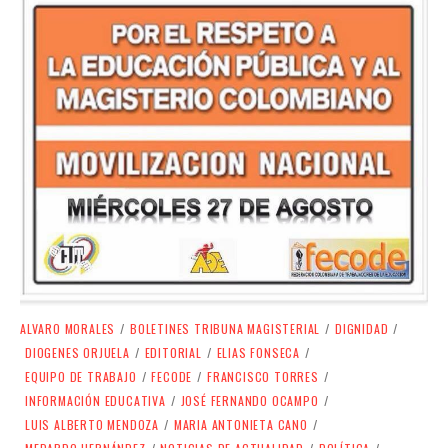
ALVARO MORALES
/
BOLETINES TRIBUNA MAGISTERIAL
/
DIGNIDAD
/
DIOGENES ORJUELA
/
EDITORIAL
/
ELIAS FONSECA
/
EQUIPO DE TRABAJO
/
FECODE
/
FRANCISCO TORRES
/
INFORMACIÓN EDUCATIVA
/
JOSÉ FERNANDO OCAMPO
/
LUIS ALBERTO MENDOZA
/
MARIA ANTONIETA CANO
/