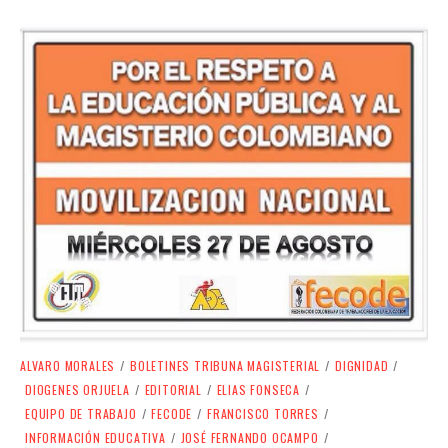
ALVARO MORALES
/
BOLETINES TRIBUNA MAGISTERIAL
/
DIGNIDAD
/
DIOGENES ORJUELA
/
EDITORIAL
/
ELIAS FONSECA
/
EQUIPO DE TRABAJO
/
FECODE
/
FRANCISCO TORRES
/
INFORMACIÓN EDUCATIVA
/
JOSÉ FERNANDO OCAMPO
/