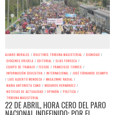
ALVARO MORALES
/
BOLETINES TRIBUNA MAGISTERIAL
/
DIGNIDAD
/
DIOGENES ORJUELA
/
EDITORIAL
/
ELIAS FONSECA
/
EQUIPO DE TRABAJO
/
FECODE
/
FRANCISCO TORRES
/
INFORMACIÓN EDUCATIVA
/
INTERNACIONAL
/
JOSÉ FERNANDO OCAMPO
/
LUIS ALBERTO MENDOZA
/
MAGAZINNE RADIAL
/
MARIA ANTONIETA CANO
/
MEDARDO HERNÁNDEZ
/
NOTICIAS DE ACTUALIDAD
/
OPINIÓN
/
POLÍTICA
/
TRIBUNA MAGISTERIAL
22 DE ABRIL, HORA CERO DEL PARO
NACIONAL INDEFINIDO: POR EL